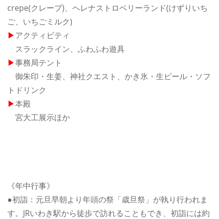
crepe(クレープ)、ヘレナストロベリーランド(けずりいち
ご、いちごミルク)
▶
アクティビティ
スラックライン、ふわふわ遊具
▶
事務局テント
御朱印・生姜、神社クエスト、かき氷・生ビール・ソフ
トドリンク
▶
本殿
宮大工展示ほか
《年中行事》
●初詣：元旦早朝より年頭の祭「歳旦祭」が執り行われま
す。JRいわき駅から徒歩で訪れることもでき、初詣には約