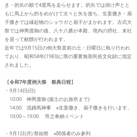
き・的矢の順で4度馬を走らせます。的矢では掛け声とと
もに馬上から的をめがけて次々と矢を放ち、生姜撒き・扇
子撒きでは縁起物のショウガと扇子がまかれます。古式大
祭では神輿渡御の後、八十八膳が本殿、境内の摂社、末社
を巡って献饌が行われます。
近年では9月15日の例大祭直前の土・日曜日に執り行われ
ており、昭和58年(1983)に県の重要無形民俗文化財に指定
されました。
【
令和7年度例大祭 祭典日程
】
・9月14日(日)
10:00 神輿渡御 (揚土のお旅所まで)
14:00 流鏑馬神事 ※生姜撒き、扇子撒きを行います。
10:00～19:00 宵之奉納イベント
・9月1日(月) 祭始祭 ※関係者のみ参列