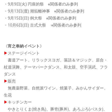
・9月9日(火) 円座的祭 ※関係者のみ参列
・9月13日(度) 潮垢離神事 ※関係者のみ参列
・9月15日(日) 例大祭 ※関係者のみ参列
・10月6日(日) 古式大祭 ※関係者のみ参列
《
宵之奉納イベント
》
▶
ステージイベント
書道アート、リラックスヨガ、落語＆マジック、居合・
杖道演舞、テーマパークダンス、和太鼓、空手演武、フラ
ダンス
▶
販売
無農薬野菜、自然派ワイン、焼菓子、みかんサイダー、
生花
▶
キッチンカー
やきとりくま(焼き鳥)、豚壱(豚丼)、あろぶろ(パスタ)、