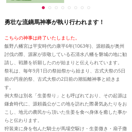
勇壮な流鏑馬神事が執り行われます！
こちらの神事は終了いたしました。
飯野八幡宮は平安時代の康平6年(1063年)、源頼義が奥州
討伐の際、源家が崇敬している石清水八幡を磐城の地に勧
請し、戦勝を祈願したのが始まりと伝えられています。
祭礼は、毎年9月1日の祭始祭から始まり、古式大祭の5日
前の円座的祭、古式大祭の2日前の潮垢離神事と続きま
す。
例大祭は別名「生姜祭り」とも呼ばれており、その起源は
鎌倉時代に、源頼義公がこの地を訪れた際暑気あたりをお
こし、地元の農民から頂いた生姜を食べ身体を癒した事か
らと伝わります。
狩装束に身を包んだ騎士が馬場空駆け・生姜撒き・扇子撒