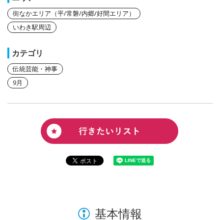
街なかエリア（平/常磐/内郷/好間エリア）
いわき駅周辺
カテゴリ
伝統芸能・神事
9月
基本情報