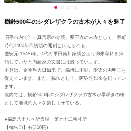
樹齢500年のシダレザクラの古木が人々を魅了
旧平市内で唯一真言宗の寺院。薬王寺の末寺として、室町
時代1400年代初頭の開創と伝えられる。
慶安元(1648)年、4代将軍田徳川家綱公より御朱印料を拝
領していたと内藤家の文書には残っています。
本尊は、金剛界大日如来で、脇侍に不動、愛染の両明王を
従えています。また、脇仏として、阿弥陀如来を祀ってい
ます。
境内では、樹齢500年のシダレザクラの古木が早咲きの桜
として地域の人々を楽しませている。
●福島八十八ヶ所霊場 第七十二番札所
【御朱印】有(300円)