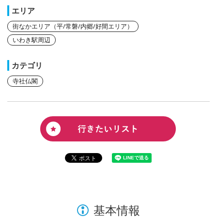
エリア
街なかエリア（平/常磐/内郷/好間エリア）
いわき駅周辺
カテゴリ
寺社仏閣
基本情報