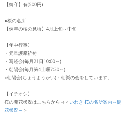
【御守】有(500円)
●桜の名所
【例年の桜の見頃】4月上旬～中旬
【年中行事】
・元旦護摩祈祷
・写経会(毎月21日10:00～)
・朝陽会(毎月第4土曜7:30～)
※朝陽会(ちょうようかい)：朝粥の会をしています。
【イチオシ】
桜の開花状況はこちらから→＜
いわき 桜の名所案内～開
花状況～
＞