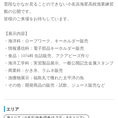
普段なかなか見ることのできない小名浜海星高校漁業練習
船の公開です。
皆様のご来場をお待ちしています。
【展示内容】
・海洋科：ロープワーク、キーホルダー販売
・情報通信科：電子部品キーホルダー販売
・食品：ｼｽﾃﾑ科 缶詰販売、アクアビーズ作り
・海洋工学科：実習製品展示、一般公開記念金属スタンプ
・商業科：かき氷、ラムネ販売
・漁獲物展示：福島丸で獲れた太平洋の魚
・その他：開発商品の販売・試飲、ジュース販売など
エリア
海エリア（小名浜/勿来/四倉/久之浜・大久エリア）