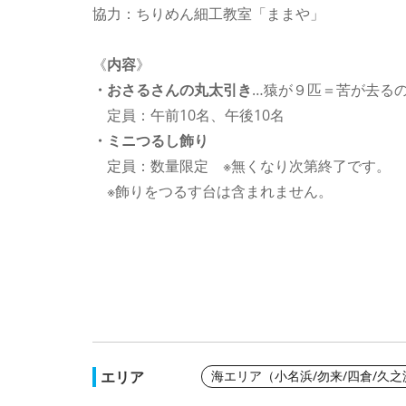
協力：ちりめん細工教室「ままや」
《
内容
》
・おさるさんの丸太引き
…猿が９匹＝苦が去る
定員：午前10名、午後10名
・ミニつるし飾り
定員：数量限定 ※無くなり次第終了です。
※飾りをつるす台は含まれません。
エリア
海エリア（小名浜/勿来/四倉/久