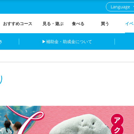
Language
おすすめコース
見る・遊ぶ
食べる
買う
イベ
き
▶補助金・助成金について
り