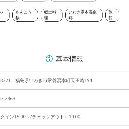
の
あんこう
郷土料
いわき湯本温泉
旅
鍋
理
郷
館
基本情報
2-8321 福島県いわき市常磐湯本町天王崎194
43-2363
クイン15:00～/チェックアウト～10:00