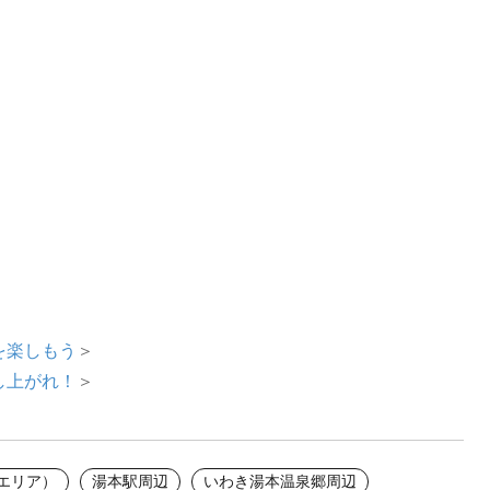
を楽しもう
＞
し上がれ！
＞
間エリア）
湯本駅周辺
いわき湯本温泉郷周辺