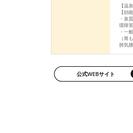
【温泉
【効
・泉質
環障
・一般
（胃
肺気
公式WEBサイト