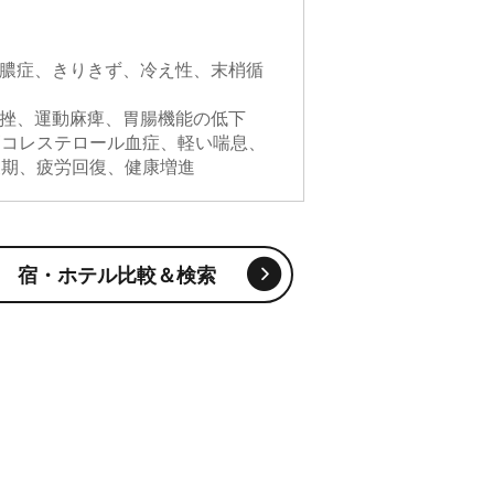
化膿症、きりきず、冷え性、末梢循
捻挫、運動麻痺、胃腸機能の低下
高コレステロール血症、軽い喘息、
復期、疲労回復、健康増進
宿・ホテル比較＆検索