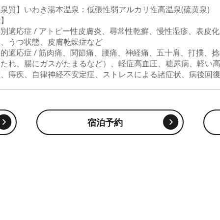
泉質】いわき湯本温泉：低張性弱アルカリ性高温泉(硫黄泉)
能】
別適応症 / アトピー性皮膚炎、尋常性乾癬、慢性湿疹、表皮
害、うつ状態、皮膚乾燥症など
的適応症 / 筋肉痛、関節痛、腰痛、神経痛、五十肩、打撲、
もたれ、腸にガスがたまるなど）、軽症高血圧、糖尿病、軽い
腫、痔疾、自律神経不安定症、ストレスによる諸症状、病後回
宿泊予約