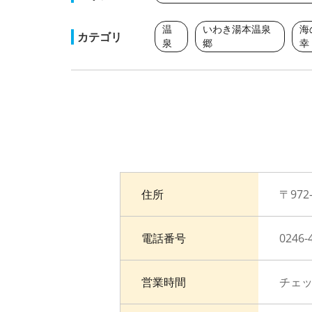
温
いわき湯本温泉
海
カテゴリ
泉
郷
幸
住所
〒97
電話番号
0246-
営業時間
チェッ