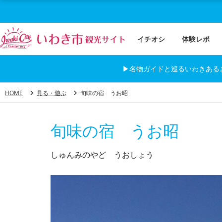
イチオシ
体験レポ
▶名物ガイドと巡るいわきある
HOME
見る・遊ぶ
旬味の宿 うお昭
旬味の宿 うお昭
しゅんみのやど うおしょう