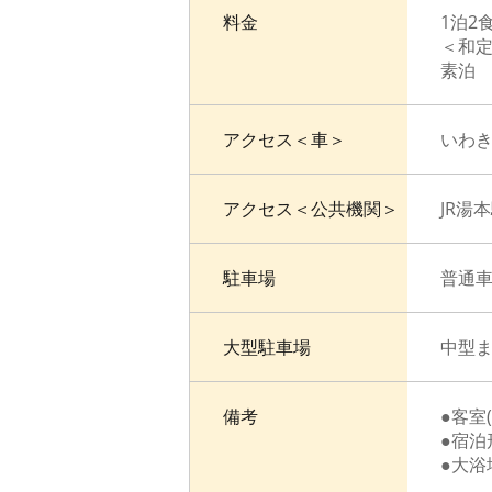
料金
1泊2
＜和定
素泊 1
アクセス＜車＞
いわき
アクセス＜公共機関＞
JR湯
駐車場
普通車
大型駐車場
中型ま
備考
●客室
●宿泊
●大浴