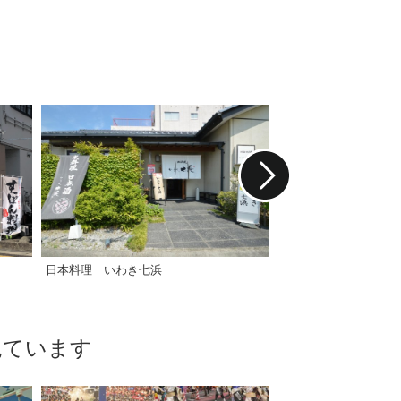
酒蔵鮭
日本料理 いわき七浜
見ています