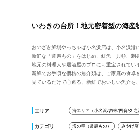
いわきの台所！地元密着型の海産
おのざき鮮場やっちゃば小名浜店は、小名浜港
新鮮な「常磐もの」をはじめ、鮮魚、貝類、刺
地元の料理人や居酒屋のプロにも重宝されてい
新鮮でお手頃な価格の魚介類は、ご家庭の食卓
見ているだけで心躍る、新鮮でおいしい魚介を
エリア
海エリア（小名浜/勿来/四倉/久
カテゴリ
海の幸（常磐もの）
みやげ店