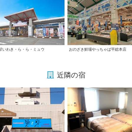
おのざき鮮場やっちゃば平総本店
駅いわき・ら・ら・ミュウ
近隣の宿