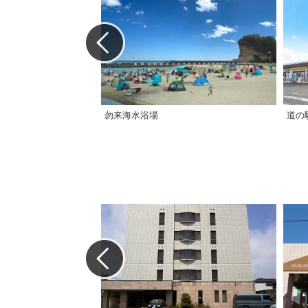
勿来海水浴場
道の