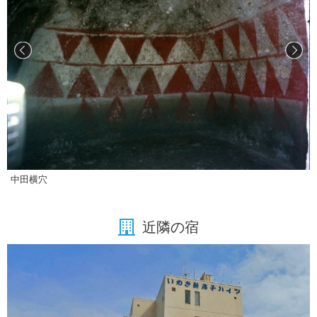
中田横穴
近隣の宿