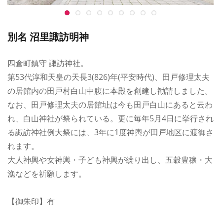
別名 沼里諏訪明神
四倉町鎮守 諏訪神社。
第53代淳和天皇の天長3(826)年(平安時代)、田戸修理太夫
の居館内の田戸村白山中腹に本殿を創建し勧請しました。
なお、田戸修理太夫の居館址は今も田戸白山にあると云わ
れ、白山神社が祭られている。更に毎年5月4日に挙行され
る諏訪神社例大祭には、3年に1度神輿が田戸地区に渡御さ
れます。
大人神輿や女神輿・子ども神輿が繰り出し、五穀豊穣・大
漁などを祈願します。
【御朱印】有