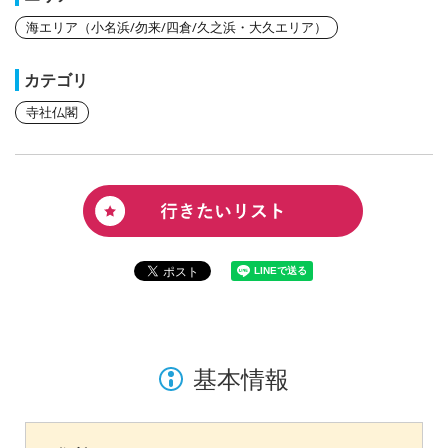
海エリア（小名浜/勿来/四倉/久之浜・大久エリア）
カテゴリ
寺社仏閣
基本情報