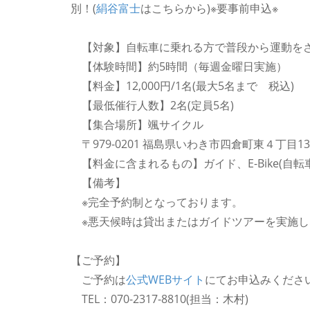
別！(
絹谷富士
はこちらから)※要事前申込※
【対象】自転車に乗れる方で普段から運動を
【体験時間】約5時間（毎週金曜日実施）
【料金】12,000円/1名(最大5名まで 税込)
【最低催行人数】2名(定員5名)
【集合場所】颯サイクル
〒979-0201 福島県いわき市四倉町東４丁目13
【料金に含まれるもの】ガイド、E-Bike(自
【備考】
※完全予約制となっております。
※悪天候時は貸出またはガイドツアーを実施し
【ご予約】
ご予約は
公式WEBサイト
にてお申込みくださ
TEL：070-2317-8810(担当：木村)