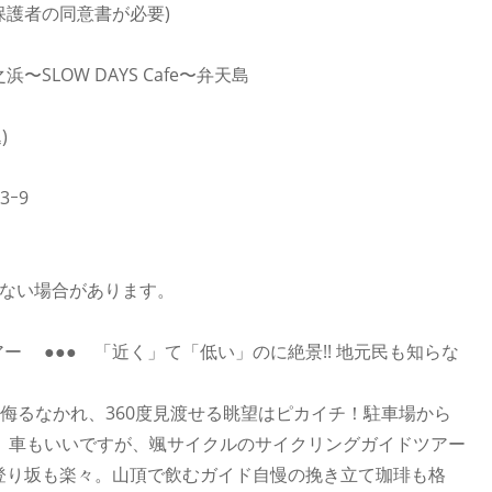
保護者の同意書が必要)
OW DAYS Cafe〜弁天島
)
3ｰ9
ない場合があります。
 ●●● 「近く」て「低い」のに絶景!! 地元民も知らな
と侮るなかれ、360度見渡せる眺望はピカイチ！駐車場から
。車もいいですが、颯サイクルのサイクリングガイドツアー
登り坂も楽々。山頂で飲むガイド自慢の挽き立て珈琲も格