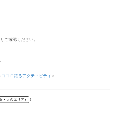
よりご確認ください。
＞
＜
ココロ躍るアクティビティ
＞
之浜・大久エリア）