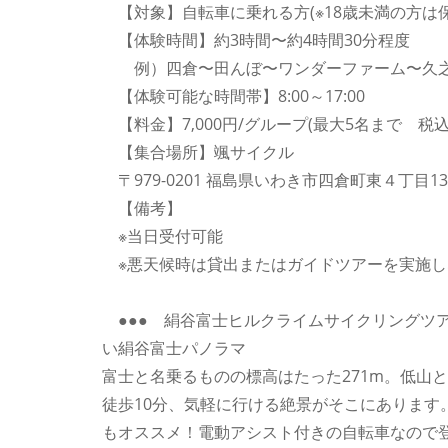
【対象】自転車に乗れる方(※18歳未満の方は
【体験時間】約3時間〜約4時間30分程度
例）四倉〜田んぼ〜ワンダーファーム〜久之浜〜SL
【体験可能な時間帯】8:00～17:00
【料金】7,000円/グループ(最大5名まで 税込
【集合場所】颯サイクル
〒979-0201 福島県いわき市四倉町東４丁目13
【備考】
※当日受付可能
※悪天候時は貸出またはガイドツアーを実施し
●●● 絹谷富士ヒルクライムサイクリングツアー
い絹谷富士パノラマ
富士と名乗るものの標高はたった271m。低山
徒歩10分、気軽に行ける絶景がそこにあります
もオススメ！電動アシスト付きの自転車なので