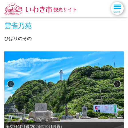
雲雀乃苑
ひばりのその
美空ひばり像(2024年10月設置)