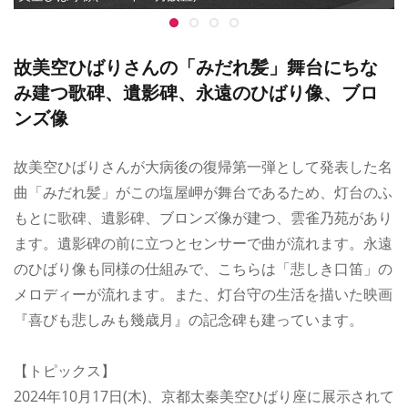
故美空ひばりさんの「みだれ髪」舞台にちな
み建つ歌碑、遺影碑、永遠のひばり像、ブロ
ンズ像
故美空ひばりさんが大病後の復帰第一弾として発表した名
曲「みだれ髪」がこの塩屋岬が舞台であるため、灯台のふ
もとに歌碑、遺影碑、ブロンズ像が建つ、雲雀乃苑があり
ます。遺影碑の前に立つとセンサーで曲が流れます。永遠
のひばり像も同様の仕組みで、こちらは「悲しき口笛」の
メロディーが流れます。また、灯台守の生活を描いた映画
『喜びも悲しみも幾歳月』の記念碑も建っています。
【トピックス】
2024年10月17日(木)、京都太秦美空ひばり座に展示されて