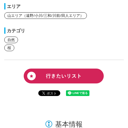
エリア
山エリア（遠野/小川/三和/川前/田人エリア）
カテゴリ
自然
桜
基本情報