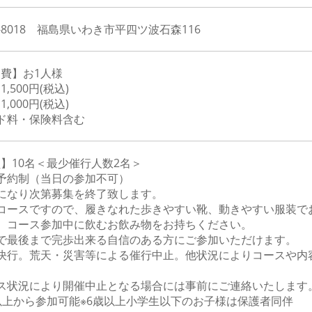
0-8018 福島県いわき市平四ツ波石森116
費】お1人様
,500円(税込)
,000円(税込)
ド料・保険料含む
】10名＜最少催行人数2名＞
予約制（当日の参加不可）
になり次第募集を終了致します。
くコースですので、履きなれた歩きやすい靴、動きやすい服装で
自、コース参加中に飲むお飲み物をお持ちください。
康で最後まで完歩出来る自信のある方にご参加いただけます。
雨決行。荒天・災害等による催行中止。他状況によりコースや内
。
ース状況により開催中止となる場合には事前にご連絡いたします
以上から参加可能※6歳以上小学生以下のお子様は保護者同伴