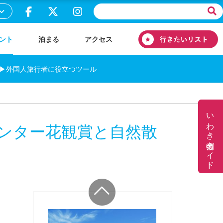
ント
泊まる
アクセス
▶外国人旅行者に役立つツール
いわき名物ガイド
ンター花観賞と自然散