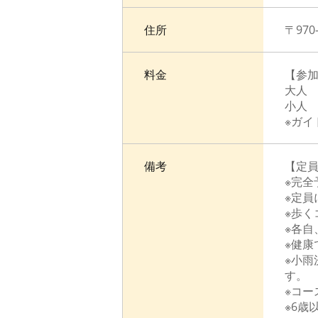
住所
〒97
料金
【参加
大人 1
小人 1
※ガイ
備考
【定員
※完全
※定員
※歩
※各
※健
※小
す
※コ
※6歳