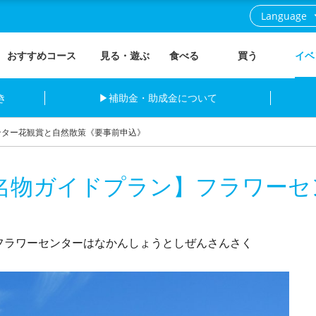
Language
おすすめコース
見る・遊ぶ
食べる
買う
イベ
き
▶補助金・助成金について
ンター花観賞と自然散策《要事前申込》
名物ガイドプラン】フラワーセ
フラワーセンターはなかんしょうとしぜんさんさく