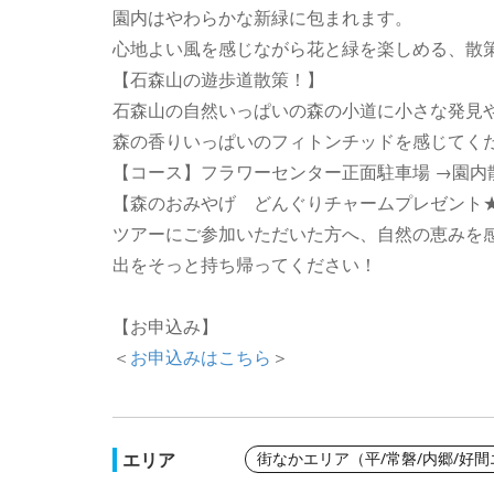
園内はやわらかな新緑に包まれます。
心地よい風を感じながら花と緑を楽しめる、散
【石森山の遊歩道散策！】
石森山の自然いっぱいの森の小道に小さな発見
森の香りいっぱいのフィトンチッドを感じてく
【コース】フラワーセンター正面駐車場 →園内散
【森のおみやげ どんぐりチャームプレゼント
ツアーにご参加いただいた方へ、自然の恵みを
出をそっと持ち帰ってください！
【お申込み】
＜
お申込みはこちら
＞
エリア
街なかエリア（平/常磐/内郷/好