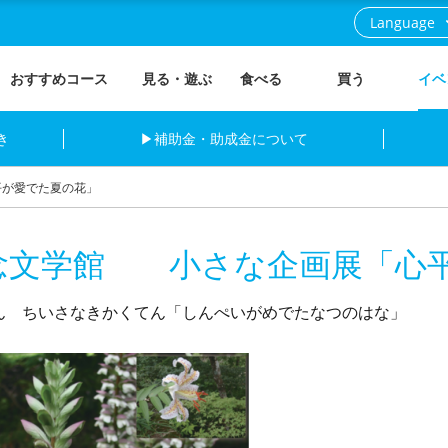
Language
おすすめコース
見る・遊ぶ
食べる
買う
イベ
き
▶補助金・助成金について
が愛でた夏の花」
念文学館 小さな企画展「心
ん ちいさなきかくてん「しんぺいがめでたなつのはな」