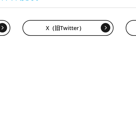
X（旧Twitter）