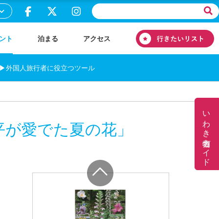
ント
泊まる
アクセス
▶外国人旅行者に役立つツール
いわき名物ガイド
平が愛でた夏の花」