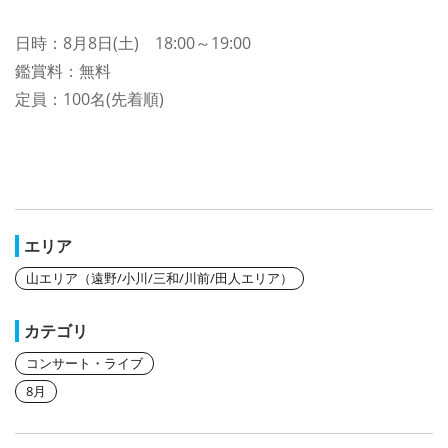
日時：8月8日(土) 18:00～19:00
鑑賞料：無料
定員：100名(先着順)
エリア
山エリア（遠野/小川/三和/川前/田人エリア）
カテゴリ
コンサート・ライブ
8月