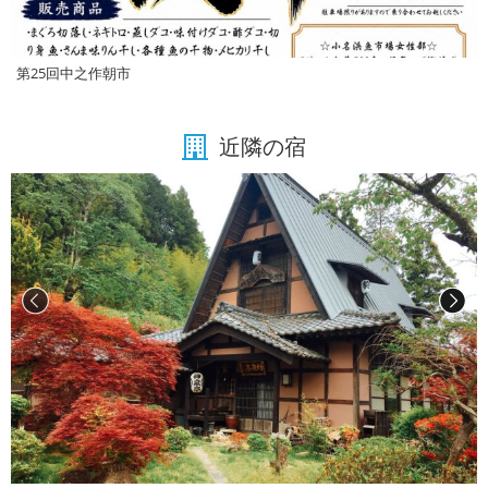
第25回中之作朝市
近隣の宿