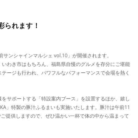
彩られます！
前サンシャインマルシェ vol.10」が開催されます。
、いわき市はもちろん、福島県自慢のグルメを存分にご堪能
ステージも行われ、パワフルなパフォーマンスで会場を熱く
様をサポートする「特設案内ブース」を設置するほか、嬉し
NKA」特製の豚汁ふるまいも実施いたします。豚汁は午前11
料でご提供しますので、ぜひ温かい一杯で体の中から温まって