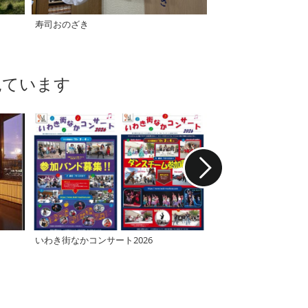
寿司おのざき
NO BORDER2.0＋タ
見ています
いわき街なかコンサート2026
いわき駅前マルシェ