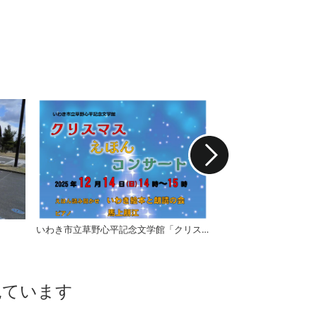
いわき市立草野心平記念文学館「クリスマスえほんコンサート」《要事前申込》
朗読サロン
見ています