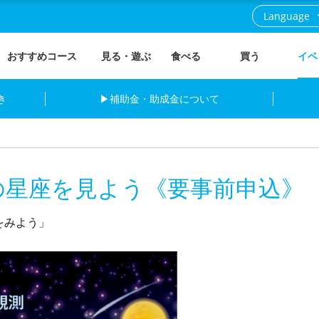
Language
おすすめコース
見る・遊ぶ
食べる
買う
イベ
き
▶補助金・助成金について
の星座を見よう《要事前申込》
をみよう」