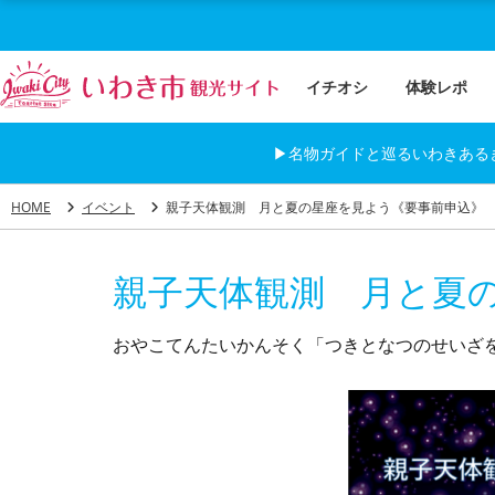
イチオシ
体験レポ
▶名物ガイドと巡るいわきある
HOME
イベント
親子天体観測 月と夏の星座を見よう《要事前申込》
親子天体観測 月と夏
おやこてんたいかんそく「つきとなつのせいざ