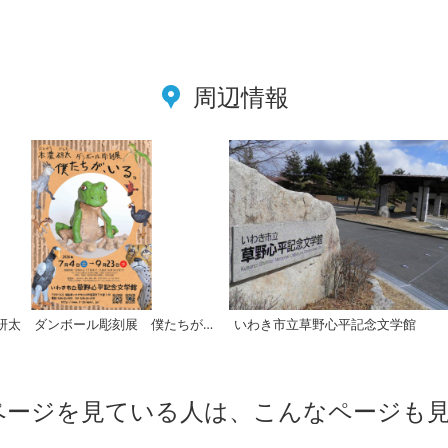
周辺情報
本濃研太 ダンボール彫刻展 僕たちが、いる
いわき市立草野心平記念文学館
ページを見ている人は、こんなページも