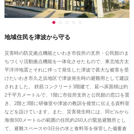
地域住民を津波から守る
災害時の防災拠点機能といわき市役所の支所・公民館のま
ちづくり活動拠点機能を一体化させたもので、東北地方太
平洋沖地震とそれに伴って発生した津波で甚大な被害を受
けたいわき市久之浜地区で津波発生時の避難用として建設
されました。 鉄筋コンクリート3階建て、延べ床面積は約
2千平方メートルで、1階に市役所支所と公民館の窓口を置
き、2階と3階に研修室や津波の教訓を後世に伝える資料室
などを設けています。また、災害発生時には、同ビルから
海側300メートルの範囲の住民約260人の緊急避難所とし
て、避難スペースや3日分の水と食料等を保管した備蓄倉