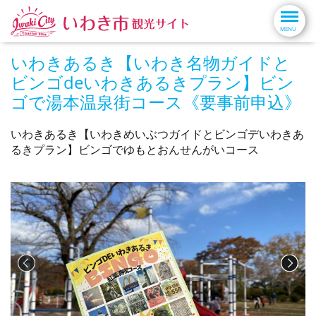
いわきあるき【いわき名物ガイドと
ビンゴdeいわきあるきプラン】ビン
ゴで湯本温泉街コース《要事前申込》
いわきあるき【いわきめいぶつガイドとビンゴデいわきあ
るきプラン】ビンゴでゆもとおんせんがいコース