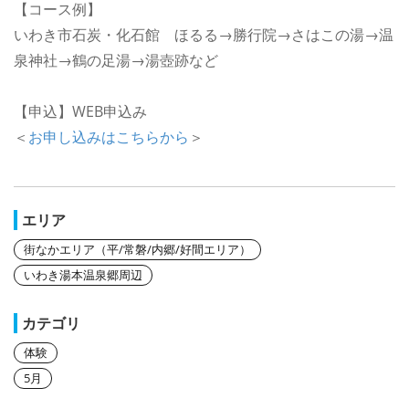
【コース例】
いわき市石炭・化石館 ほるる→勝行院→さはこの湯→温
泉神社→鶴の足湯→湯壺跡など
【申込】WEB申込み
＜
お申し込みはこちらから
＞
エリア
街なかエリア（平/常磐/内郷/好間エリア）
いわき湯本温泉郷周辺
カテゴリ
体験
5月