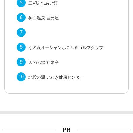
5
三和ふれあい館
6
神白温泉 国元屋
7
8
小名浜オーシャンホテル＆ゴルフクラブ
9
入の元湯 神泉亭
10
北投の湯 いわき健康センター