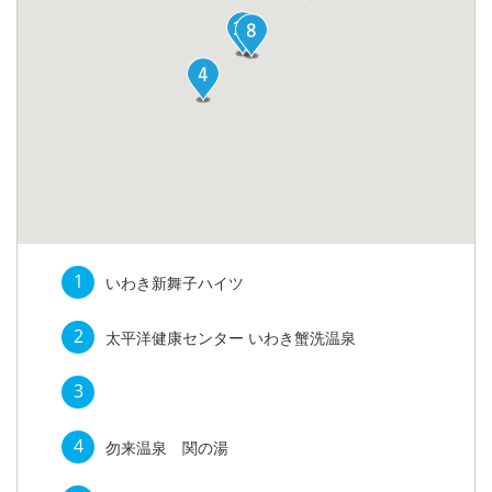
1
いわき新舞子ハイツ
2
太平洋健康センター いわき蟹洗温泉
3
4
勿来温泉 関の湯