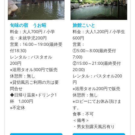
旬味の宿 うお昭
旅館こいと
料金：大人700円 / 小学
料金：大人1,200円 / 小学生
生・未就学児200円
600円
営業：16:00～19:00(最終受
営業：
付18:30)
①5:00～8:00(最終受付
レンタル：バスタオル
7:00)
200円
②15:00～21:00(最終受付
※浴用タオル300円で販売
20:00)
休憩所：無し
レンタル：バスタオル200
※貸切風呂ご利用の方は要
円
問合せ
※浴用タオル200円で販売
◆日帰り温泉+ドリンク1
休憩所：無し
杯 1,000円
※ロビーにてお休み頂けま
※不定休
す。
食事：不可
＜備考＞
・男女別露天風呂有り