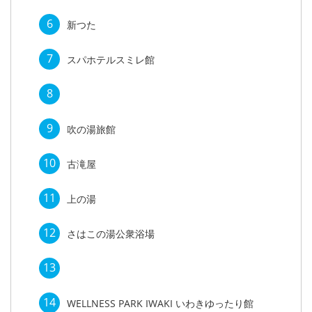
6
新つた
7
スパホテルスミレ館
8
9
吹の湯旅館
10
古滝屋
11
上の湯
12
さはこの湯公衆浴場
13
14
WELLNESS PARK IWAKI いわきゆったり館