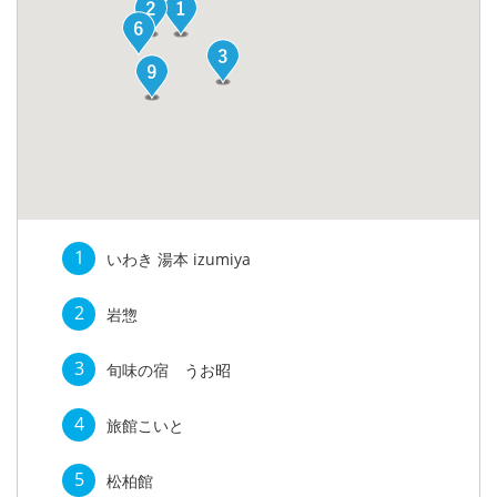
1
いわき 湯本 izumiya
2
岩惣
3
旬味の宿 うお昭
4
旅館こいと
5
松柏館