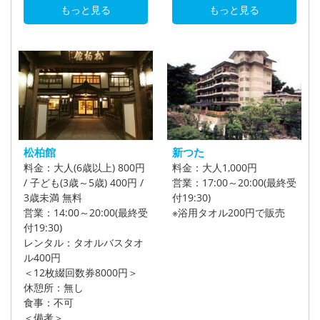
もっと見る
もっと見る
松柏館
新つた
料金：大人(6歳以上) 800円
料金：大人1,000円
/ 子ども(3歳～5歳) 400円 /
営業：17:00～20:00(最終受
3歳未満 無料
付19:30)
営業：14:00～20:00(最終受
※浴用タオル200円で販売
付19:30)
レンタル：タオルバスタオ
ル400円
＜12枚綴回数券8000円＞
休憩所：無し
食事：不可
＜備考＞