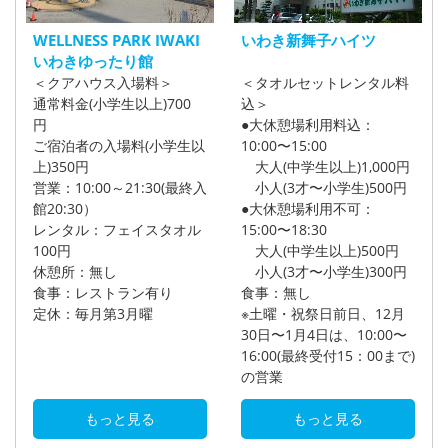
WELLNESS PARK IWAKI
いわき新舞子ハイツ
いわきゆったり館
＜クアハウス入場料＞
＜タオルセットレンタル料
通常料金(小学生以上)700
込＞
円
●大休憩場利用料込：
ご宿泊者の入場料(小学生以
10:00〜15:00
上)350円
大人(中学生以上)1,000円
営業：10:00～21:30(最終入
小人(3才〜小学生)500円
館20:30）
●大休憩場利用不可：
レンタル：フェイスタオル
15:00〜18:30
100円
大人(中学生以上)500円
休憩所：無し
小人(3才〜小学生)300円
食事：レストラン有り
食事：無し
定休：毎月第3月曜
※土曜・祝祭日前日、12月
30日〜1月4日は、10:00〜
16:00(最終受付15：00まで)
の営業
もっと見る
もっと見る