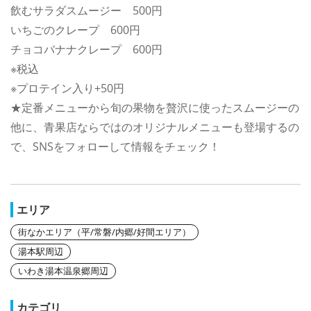
飲むサラダスムージー 500円
いちごのクレープ 600円
チョコバナナクレープ 600円
※税込
※プロテイン入り+50円
★定番メニューから旬の果物を贅沢に使ったスムージーの
他に、青果店ならではのオリジナルメニューも登場するの
で、SNSをフォローして情報をチェック！
エリア
街なかエリア（平/常磐/内郷/好間エリア）
湯本駅周辺
いわき湯本温泉郷周辺
カテゴリ