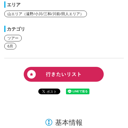
エリア
山エリア（遠野/小川/三和/川前/田人エリア）
カテゴリ
ツアー
6月
基本情報