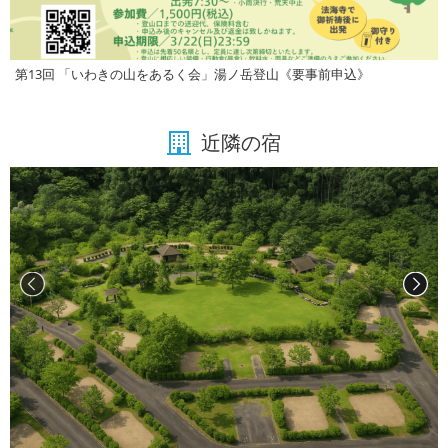
第13回 「いわきの山をあるく会」湯ノ岳登山《要事前申込》
近隣の宿