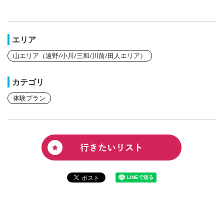
エリア
山エリア（遠野/小川/三和/川前/田人エリア）
カテゴリ
体験プラン