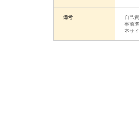
備考
自己
事前
本サ