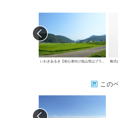
いわきあるき【初心者向け低山登山プラン】仏具山登山《要事前申込》
株式
この