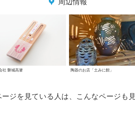
周辺情報
陶器のお店「土みに館」
会社 磐城高箸
ページを見ている人は、こんなページも