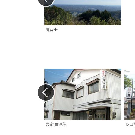
滝富士
胡口
民宿 白波荘