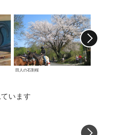
田人の石割桜
ホースクラブ田人《要
見ています