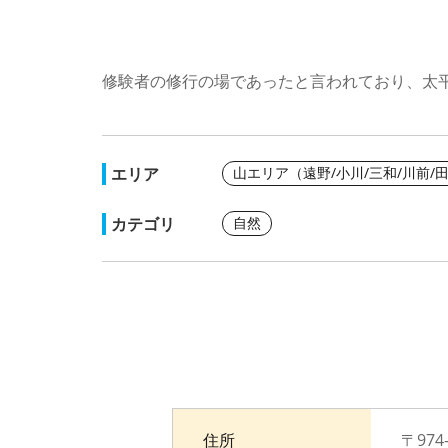
修験者の修行の場であったと言われており、太
エリア
山エリア（遠野/小川/三和/川前/
カテゴリ
自然
住所
〒97