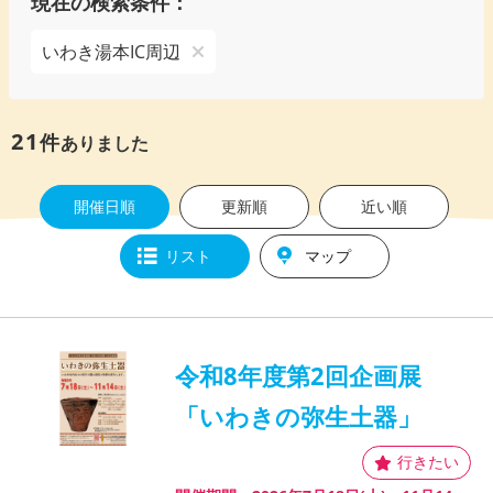
現在の検索条件：
いわき湯本IC周辺
21
件
ありました
開催日順
更新順
近い順
リスト
マップ
令和8年度第2回企画展
「いわきの弥生土器」