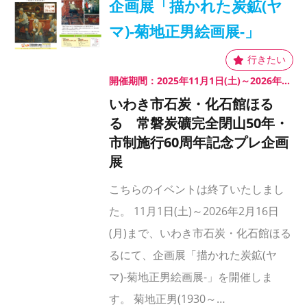
企画展「描かれた炭鉱(ヤ
マ)-菊地正男絵画展-」
開催期間：2025年11月1日(土)～2026年2月16日(月)
いわき市石炭・化石館ほる
る 常磐炭礦完全閉山50年・
市制施行60周年記念プレ企画
展
こちらのイベントは終了いたしまし
た。 11月1日(土)～2026年2月16日
(月)まで、いわき市石炭・化石館ほる
るにて、企画展「描かれた炭鉱(ヤ
マ)-菊地正男絵画展-」を開催しま
す。 菊地正男(1930～…