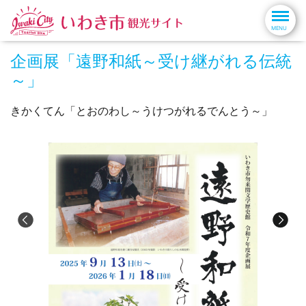
企画展「遠野和紙～受け継がれる伝統
～」
きかくてん「とおのわし～うけつがれるでんとう～」