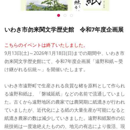
いわき市勿来関文学歴史館 令和7年度企画展
こちらのイベントは終了いたしました。
9月13日(土)～2026年1月18日(日)までの期間中、いわき市
勿来関文学歴史館にて、令和7年度企画展「遠野和紙～受
け継がれる伝統～」を開催いたします。
いわき市遠野町で生産される良質な楮を原料として作られ
る遠野和紙は、「磐城延紙」などの名前で流通していまし
た。古くから遠野地区の農家では農閑期に紙漉きが行われ
ていましたが、近代化による紙の大量生産が可能になると
紙漉き農家の数は減少していきました。遠野和紙製作の伝
統技術は一度途絶えたものの、地元の有志により復活、現