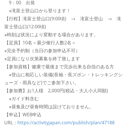
9：00 出発
※滝富士登山口から登ります！
【行程】滝富士登山口(9:00頃) → 滝富士登山 → 滝
富士登山口(12:00頃)
※時刻は状況により変動する場合があります。
【定員】10名＜最少催行人数2名＞
※完全予約制（当日の参加申込不可）
※定員になり次第募集を終了致します
【参加資格】健康で最後まで完歩出来る自信のある方
※登山に相応しい装備(長袖・長ズボン・トレッキングシ
ューズ・雨具など)でご参加下さい。
【参加費】お1人様 2,000円(税込・大人小人同額)
※ガイド料含む
※昼食及び昼食時間は設けておりません。
【申込】WEB申込
URL：
https://activityjapan.com/publish/plan/47188