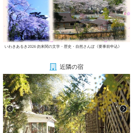
いわきあるき2026 勿来関の文学・歴史・自然さんぽ《要事前申込》
近隣の宿