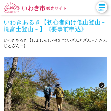
いわきあるき【初心者向け低山登山～
滝富士登山～】《要事前申込》
いわきあるき【しょしんしゃむけていざんとざん～たきふ
じとざん～】