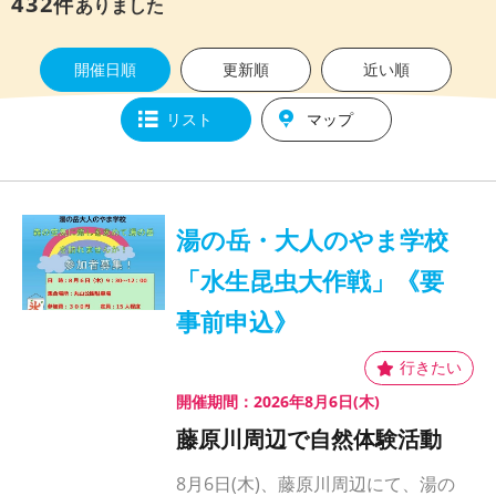
432
件
ありました
開催日順
更新順
近い順
リスト
マップ
湯の岳・大人のやま学校
「水生昆虫大作戦」《要
事前申込》
開催期間：2026年8月6日(木)
藤原川周辺で自然体験活動
8月6日(木)、藤原川周辺にて、湯の