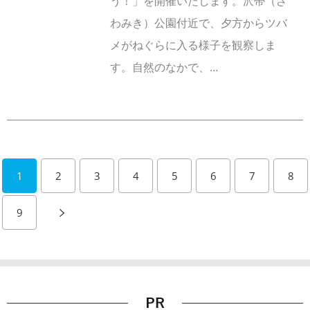
う！」を開催いたします。沢帯（ざ
わみき）公園付近で、夕方からツバ
メがねぐらに入る様子を観察しま
す。自然のなかで、…
1
2
3
4
5
6
7
8
9