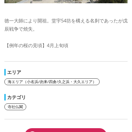
徳一大師により開祖。堂宇54坊を構える名刹であったが戊
辰戦争で焼失。
【例年の桜の見頃】4月上旬頃
エリア
海エリア（小名浜/勿来/四倉/久之浜・大久エリア）
カテゴリ
寺社仏閣