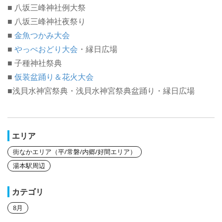
■ 八坂三峰神社例大祭
■ 八坂三峰神社夜祭り
■
金魚つかみ大会
■
やっぺおどり大会
・縁日広場
■ 子種神社祭典
■
仮装盆踊り＆花火大会
■浅貝水神宮祭典・浅貝水神宮祭典盆踊り・縁日広場
エリア
街なかエリア（平/常磐/内郷/好間エリア）
湯本駅周辺
カテゴリ
8月