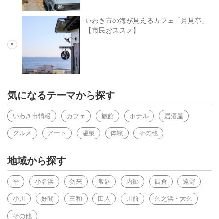
いわき市の海が見えるカフェ「月見亭」
【市民おススメ】
5
気になるテーマから探す
いわき市情報
カフェ
旅館
ホテル
居酒屋
グルメ
アート
温泉
体験
その他
地域から探す
平
小名浜
勿来
常磐
内郷
四倉
遠野
小川
好間
三和
田人
川前
久之浜・大久
その他