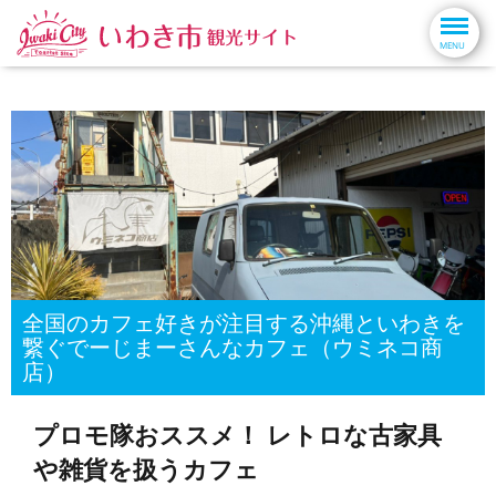
全国のカフェ好きが注目する沖縄といわきを
繋ぐでーじまーさんなカフェ（ウミネコ商
店）
プロモ隊おススメ！ レトロな古家具
や雑貨を扱うカフェ