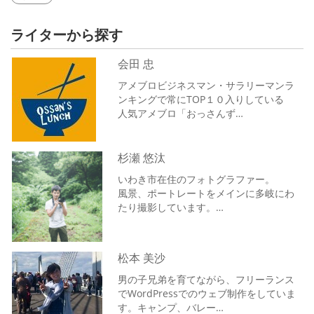
ライターから探す
会田 忠
アメブロビジネスマン・サラリーマンラ
ンキングで常にTOP１０入りしている
人気アメブロ「おっさんず…
杉瀬 悠汰
いわき市在住のフォトグラファー。
風景、ポートレートをメインに多岐にわ
たり撮影しています。
自然…
松本 美沙
男の子兄弟を育てながら、フリーランス
でWordPressでのウェブ制作をしていま
す。キャンプ、バレー…