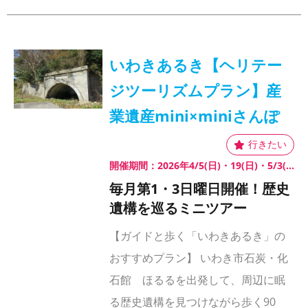
いわきあるき【ヘリテー
ジツーリズムプラン】産
業遺産mini×miniさんぽ
開催期間：2026年4/5(日)・19(日)・5/3(日)・4(月)・5(火)・6(水)・17(日)・6/7(日)・21(日)
毎月第1・3日曜日開催！歴史
遺構を巡るミニツアー
【ガイドと歩く「いわきあるき」の
おすすめプラン】 いわき市石炭・化
石館 ほるるを出発して、周辺に眠
る歴史遺構を見つけながら歩く90