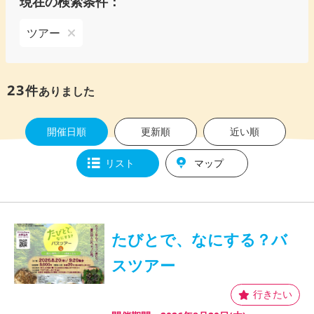
現在の検索条件：
ツアー
23
件
ありました
開催日順
更新順
近い順
リスト
マップ
たびとで、なにする？バ
スツアー