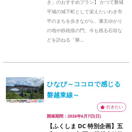
き」のおすすめプラン】 かつて磐城
平城の城下町として栄えたいわき市
平のまちを歩きながら、藩主ゆかり
の地や鉄砲痕の門、今も残る石垣な
どを訪ねる「磐…
ひなび～ココロで感じる
磐越東線～
開催期間：2026年6月7日(日)
【ふくしま DC 特別企画】五