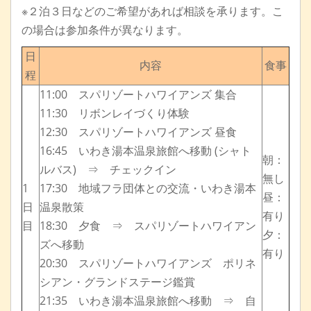
※２泊３日などのご希望があれば相談を承ります。こ
の場合は参加条件が異なります。
日
内容
食事
程
11:00 スパリゾートハワイアンズ 集合
11:30 リボンレイづくり体験
12:30 スパリゾートハワイアンズ 昼食
16:45 いわき湯本温泉旅館へ移動 (シャト
朝：
ルバス) ⇒ チェックイン
無し
1
17:30 地域フラ団体との交流・いわき湯本
昼：
日
温泉散策
有り
目
18:30 夕食 ⇒ スパリゾートハワイアン
夕：
ズへ移動
有り
20:30 スパリゾートハワイアンズ ポリネ
シアン・グランドステージ鑑賞
21:35 いわき湯本温泉旅館へ移動 ⇒ 自