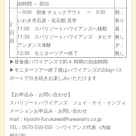
由時間 ～ 宿泊
～9:00 朝食 チェックアウト ⇒ 9:30
朝：
いわき市石炭・化石館 見学
有り
2
11:00 スパリゾートハワイアンズへ移動
昼：
日
11:30 スパリゾートハワイアンズ タヒチ
無し
目
アンダンス体験
夕：
12:30 モニターツアー終了
無し
▶昼食後ハワイアンズで約４ 時間の自由時間
▶モニターツアー終了後はハワイアンズの2dayパス
ポートで引き続きお楽しみいただけます
【お申込み・お問い合わせ】
スパリゾートハワイアンズ ジェイ・ケイ・インフォ
メーションお申込み・お問い合わせ
mail：kiyoshi-furukawa@hawaiians.co.jp
TEL：0570-550-550〈ハワイアンズ代表（内線
#5519)〉