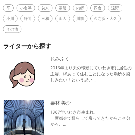
平
小名浜
勿来
常磐
内郷
四倉
遠野
小川
好間
三和
田人
川前
久之浜・大久
その他
ライターから探す
れみふく
2016年より夫の転勤にていわき市に居住の
主婦。縁あって住むことになった場所を楽
しみたい！という思い…
栗林 美沙
1987年いわき市生まれ。
一度都会で暮らして戻ってきたからこそ分
かる、
いわきの魅力をお伝えし…