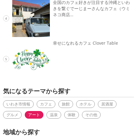
全国のカフェ好きが注目する沖縄といわ
きを繋ぐでーじまーさんなカフェ（ウミ
ネコ商店…
4
幸せになれるカフェ Clover Table
5
気になるテーマから探す
いわき市情報
カフェ
旅館
ホテル
居酒屋
グルメ
アート
温泉
体験
その他
地域から探す