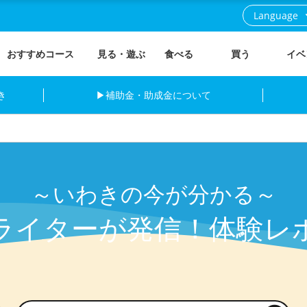
Language
おすすめコース
見る・遊ぶ
食べる
買う
イベ
き
▶補助金・助成金について
～いわきの今が分かる～
ライターが発信！体験レ