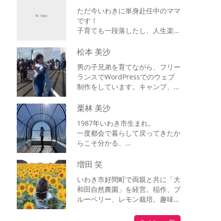
ただ今いわきに単身赴任中のママ
です！
子育ても一段落したし、人生楽し
もうといわき生活を楽しんでい
ま…
松本 美沙
男の子兄弟を育てながら、フリー
ランスでWordPressでのウェブ
制作をしています。キャンプ、バ
レー…
栗林 美沙
1987年いわき市生まれ。
一度都会で暮らして戻ってきたか
らこそ分かる、
いわきの魅力をお伝えし…
増田 笑
いわき市好間町で両親と共に「大
和田自然農園」を経営。稲作、ブ
ルーベリー、レモン栽培。趣味の
旅行で全国…