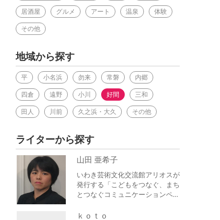
居酒屋
グルメ
アート
温泉
体験
その他
地域から探す
平
小名浜
勿来
常磐
内郷
四倉
遠野
小川
好間
三和
田人
川前
久之浜・大久
その他
ライターから探す
山田 亜希子
いわき芸術文化交流館アリオスが
発行する「こどもをつなぐ、まち
とつなぐコミュニケーションペー
パー キッ…
ｋｏｔｏ