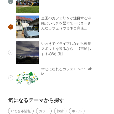
2
全国のカフェ好きが注目する沖
縄といわきを繋ぐでーじまーさ
3
んなカフェ（ウミネコ商店…
いわきでドライブしながら夜景
スポットを巡るなら！【市民お
4
すすめ3か所】
幸せになれるカフェ Clover Tab
le
5
気になるテーマから探す
いわき市情報
カフェ
旅館
ホテル