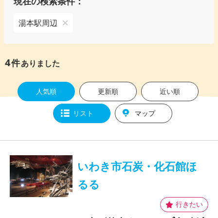
現在の検索条件：
湯本駅周辺
4
件
ありました
人気順
更新順
近い順
リスト
マップ
いわき市石炭・化石館ほ
るる